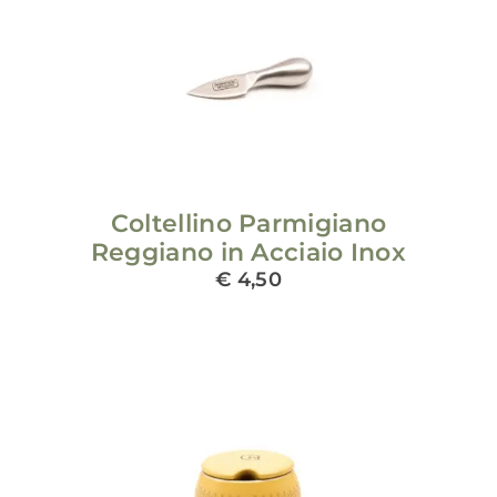
ADD TO CART
/
DETAILS
Coltellino Parmigiano
Reggiano in Acciaio Inox
€
4,50
ADD TO CART
/
DETAILS