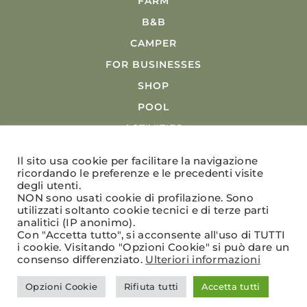
FARM
B&B
CAMPER
FOR BUSINESSES
SHOP
POOL
ACTIVITIES
Il sito usa cookie per facilitare la navigazione
ricordando le preferenze e le precedenti visite
degli utenti.
NON sono usati cookie di profilazione. Sono
utilizzati soltanto cookie tecnici e di terze parti
analitici (IP anonimo).
Con "Accetta tutto", si acconsente all'uso di TUTTI
© 2023 La Razza | Via Monterampino, 6 | 42123
i cookie. Visitando "Opzioni Cookie" si può dare un
Reggio Emilia, Italia | VAT: 01036670352 |
Privacy
|
consenso differenziato.
Ulteriori informazioni
Accomodation Terms
|
Terms of sale
|
(e-shop)
Credits:
Kalimera.it
Opzioni Cookie
Rifiuta tutti
Accetta tutti