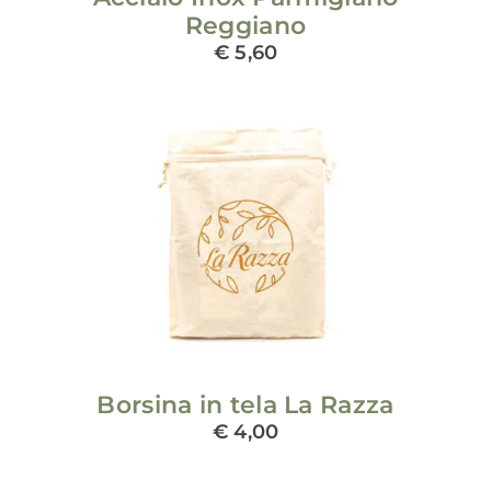
Reggiano
€
5,60
ADD TO CART
/
DETAILS
Borsina in tela La Razza
€
4,00