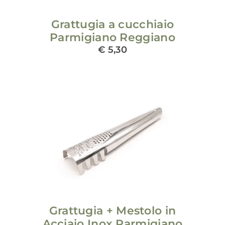
Grattugia a cucchiaio
Parmigiano Reggiano
€
5,30
ADD TO CART
/
DETAILS
Grattugia + Mestolo in
Acciaio Inox Parmigiano