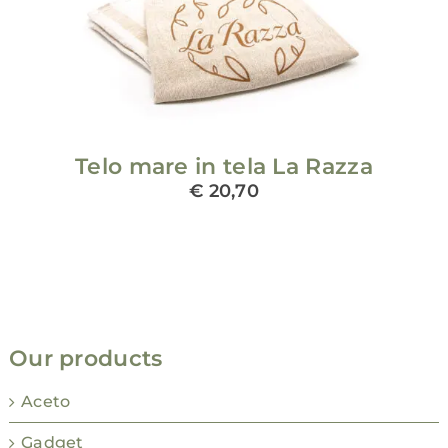
ADD TO CART
/
DETAILS
Telo mare in tela La Razza
€
20,70
Our products
Aceto
Gadget