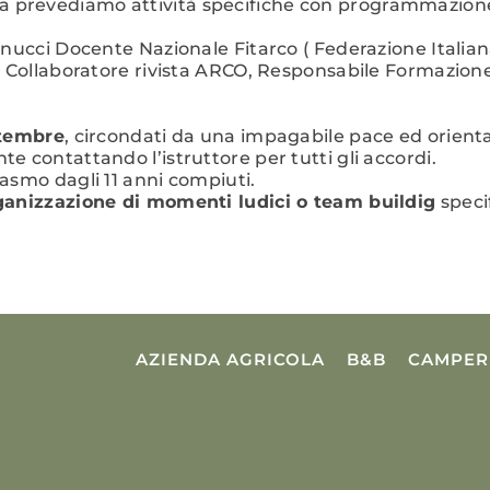
 prevediamo attività specifiche con programmazione
nucci Docente Nazionale Fitarco ( Federazione Italiana
, Collaboratore rivista ARCO, Responsabile Formazion
ttembre
, circondati da una impagabile pace ed orientati
 contattando l’istruttore per tutti gli accordi.
asmo dagli 11 anni compiuti.
oganizzazione di momenti ludici o team buildig
speci
AZIENDA AGRICOLA
B&B
CAMPER