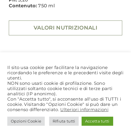
Contenuto:
750 ml
VALORI NUTRIZIONALI
Il sito usa cookie per facilitare la navigazione
ricordando le preferenze e le precedenti visite degli
utenti.
NON sono usati cookie di profilazione. Sono
utilizzati soltanto cookie tecnici e di terze parti
analitici (IP anonimo).
Con "Accetta tutto", si acconsente all'uso di TUTTI i
Via Monterampino, 6
cookie. Visitando "Opzioni Cookie" si può dare un
consenso differenziato.
Ulteriori informazioni
42123 Reggio Emilia, Italia
T.
0522 569531
Opzioni Cookie
Rifiuta tutti
Accetta tutti