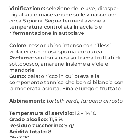
Vinificazione:
selezione delle uve, diraspa-
pigiatura e macerazione sulle vinacce per
circa 5 giorni. Segue fermentazione a
temperatura controllata in acciaio e
rifermentazione in autoclave
Colore
: rosso rubino intenso con riflessi
violacei e cremosa spuma purpurea
Profumo:
sentori vinosi su trama fruttati di
sottobosco, amarene insieme a viole e
mandorle
Gusto:
palato ricco in cui prevale la
componente tannica che ben si bilancia con
la moderata acidità. Finale lungo e fruttato
Abbinamenti:
tortelli verdi, faraona arrosto
Temperatura di servizio:
12 – 14°C
Grado alcolico:
11,5 %
Residuo zuccherino:
9 g/l
Acidità totale:
8
Ph:
3,20